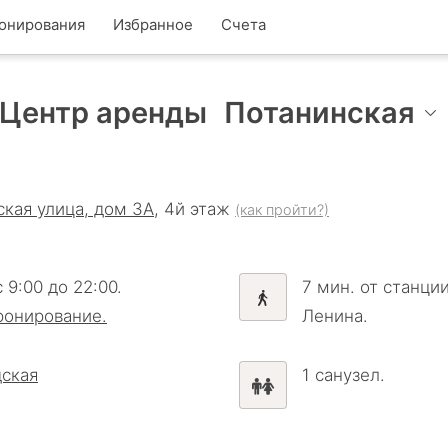
онирования
Избранное
Счета
Центр аренды
Потанинская
кая улица, дом 3А
, 4й этаж
(как пройти?)
с
9:00
до
22:00
.
7 мин.
от
станци
ронирование.
Ленина
.
дская
1
санузел
.