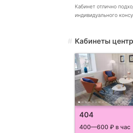
Кабинет отлично подхо
индивидуального конс
Кабинеты цент
404
400—600
₽ в час