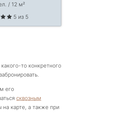
л. / 12 м²
5 из 5
 какого-то конкретного
забронировать.
ом его
ваться
сквозным
 на карте, а также при