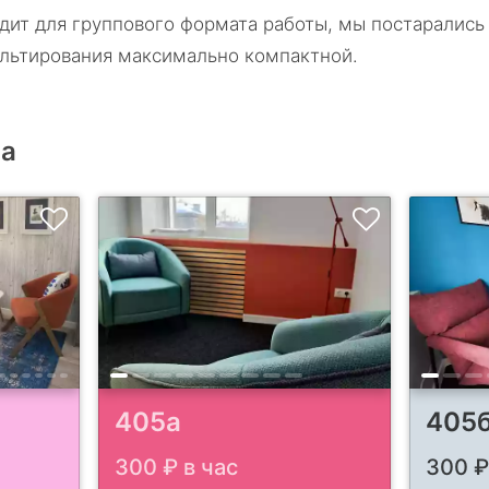
дит для группового формата работы, мы постарались 
ультирования максимально компактной.
ра
405а
405
300
₽ в час
300
₽