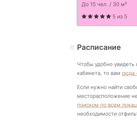
До 15 чел. / 30 м²
5 из 5
Расписание
Чтобы удобно увидеть 
кабинета, то вам
сюда 
Если нужно найти своб
месторасположение не
поиском по всем лока
необходимости отфильт